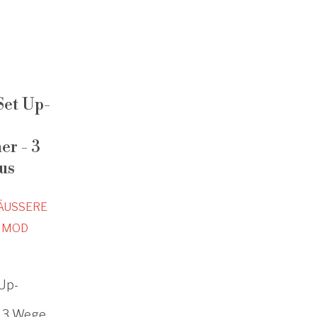
et Up-
er - 3
us
ÄUSSERE
MOD
Up-
- 3 Wege