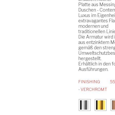
Platte aus Messin
Duschen - Conte
Luxus im Eigenhei
extravagantes Flai
modernen und
traditionellen Lini
Die Armatur wird i
aus entzinktem M
gemäß den stren
Umweltschutzbe
hergestellt.
Erhältlich in den 
Ausführungen.
FINISHING
55
- VERCHROMT