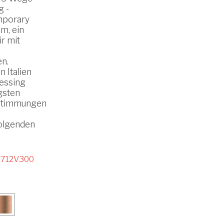
g -
mporary
m, ein
r mit
en.
n Italien
essing
gsten
stimmungen
folgenden
712V300