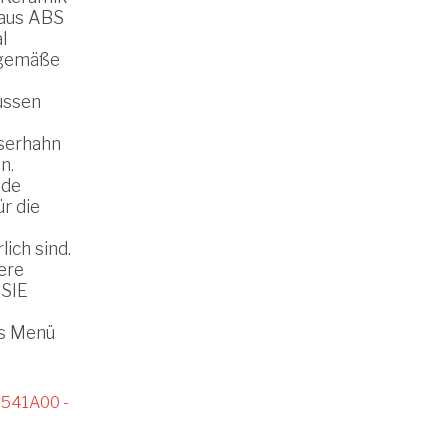
 aus ABS
l
tgemäße
üssen
serhahn
n.
nde
ür die
ich sind.
ere
SIE
as Menü
541A00 -