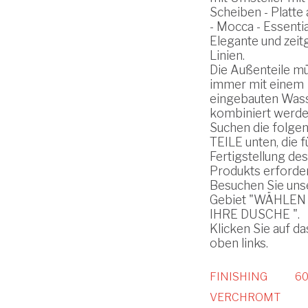
Scheiben - Platte
- Mocca - Essentia
Elegante und zei
Linien.
Die Außenteile m
immer mit einem
eingebauten Was
kombiniert werde
Suchen die folge
TEILE unten, die f
Fertigstellung des
Produkts erforderl
Besuchen Sie uns
Gebiet "WÄHLEN 
IHRE DUSCHE ".
Klicken Sie auf d
oben links.
FINISHING
60
VERCHROMT