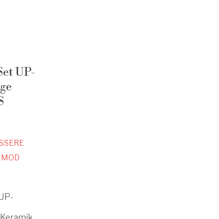
et UP-
ge
S
SSERE
MOD
UP-
 Keramik