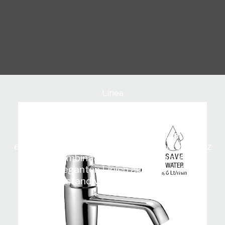
Linea
Delizia
Die vom Architekten Paolo Bertarelli
entworfene Armatur drückt formale Eleganz
in einer Kombination aus geschwungenen
und eleganten Linien aus. Es ist ein
Gegenstand von seltener Eleganz.