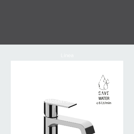
Linea
Tolomeo
Einhebel-Mischer mit einem schlanken
Auslauf, der von der Einzigartigkeit der
Kollektion und der Interpretation des
zeitlosen Stils zeugt.