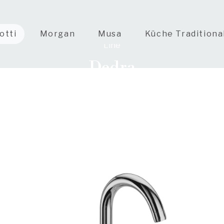
otti
Morgan
Musa
Küche Traditiona
Line
Dedra
und traditionelle Details harmonisch miteinander ve
Leistungen.