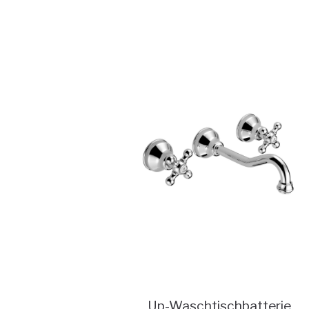
Up-Waschtischbatterie