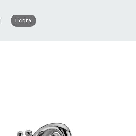
l
Dedra
rbindet. Entwickelt für hervorragende