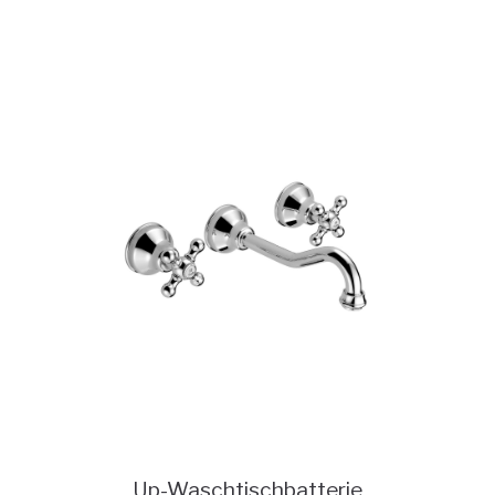
Up-Waschtischbatterie